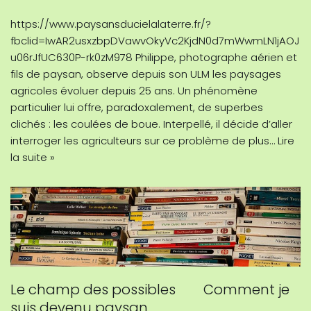
https://www.paysansducielalaterre.fr/?
fbclid=IwAR2usxzbpDVawvOkyVc2KjdN0d7mWwmLN1jAOJ
u06rJfUC630P-rk0zM978 Philippe, photographe aérien et
fils de paysan, observe depuis son ULM les paysages
agricoles évoluer depuis 25 ans. Un phénomène
particulier lui offre, paradoxalement, de superbes
clichés : les coulées de boue. Interpellé, il décide d’aller
interroger les agriculteurs sur ce problème de plus…
Lire
la suite »
Le champ des possibles Comment je
suis devenu paysan