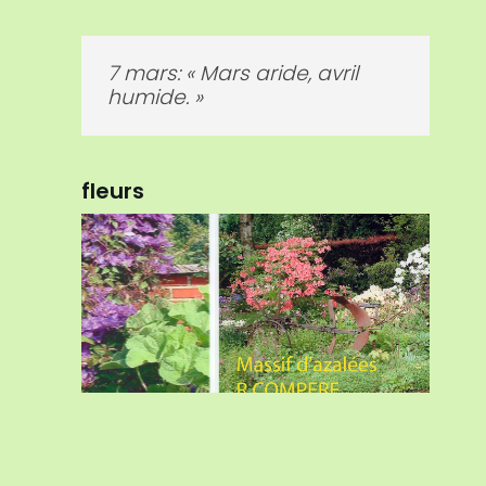
17 mars: « Sème tes pois à la
saint Patrick, tu en auras à
ton caprice. »
fleurs