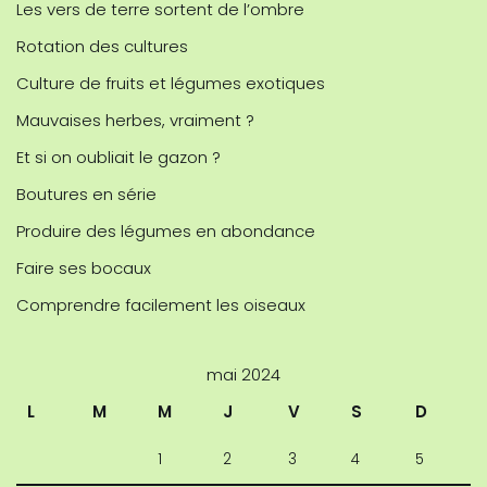
Les vers de terre sortent de l’ombre
Rotation des cultures
Culture de fruits et légumes exotiques
Mauvaises herbes, vraiment ?
Et si on oubliait le gazon ?
Boutures en série
Produire des légumes en abondance
Faire ses bocaux
Comprendre facilement les oiseaux
mai 2024
L
M
M
J
V
S
D
1
2
3
4
5