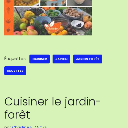
Étiquettes:
CUISINER
JARDIN
JARDIN FORÊT
RECETTES
Cuisiner le jardin-
forêt
par
Christine BLANCKE