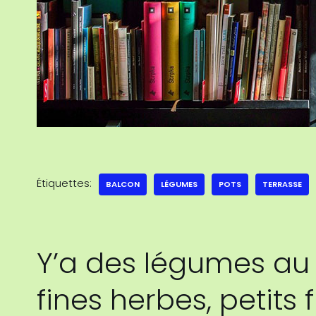
Étiquettes:
BALCON
LÉGUMES
POTS
TERRASSE
Y’a des légumes au
fines herbes, petits fr