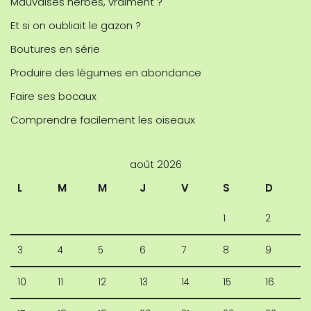
Mauvaises herbes, vraiment ?
Et si on oubliait le gazon ?
Boutures en série
Produire des légumes en abondance
Faire ses bocaux
Comprendre facilement les oiseaux
août 2026
L
M
M
J
V
S
D
1
2
3
4
5
6
7
8
9
10
11
12
13
14
15
16