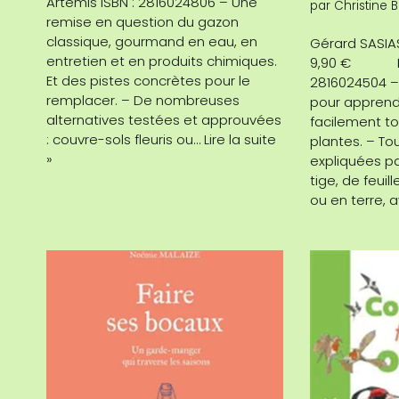
Artémis ISBN : 2816024806 – Une
par
Christine 
remise en question du gazon
classique, gourmand en eau, en
Gérard SAS
entretien et en produits chimiques.
9,90 € Éditi
Et des pistes concrètes pour le
2816024504 –
remplacer. – De nombreuses
pour apprend
alternatives testées et approuvées
facilement t
: couvre-sols fleuris ou…
Lire la suite
plantes. – To
»
expliquées pa
tige, de feuil
ou en terre, 