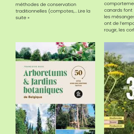
comportement
méthodes de conservation
canards font 
traditionnelles (compotes,…
Lire la
les mésanges
suite »
ont de l’emp
rougir, les c