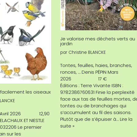
Je valorise mes déchets verts au
jardin
par
Christine BLANCKE
Tontes, feuilles, haies, branches,
ronces, … Denis PÉPIN Mars
2026 17 €
Éditions : Terre Vivante ISBN :
acilement les oiseaux
9782386760631 Finie la perplexité
face aux tas de feuilles mortes, d
BLANCKE
tontes ou de branchages qui
s’accumulent au fil des saisons.
D Avril 2026 12,90
Plutôt que de s’épuiser à…
Lire la
ELACHAUX ET NIESTLE
suite »
3032206 Le premier
in sur les