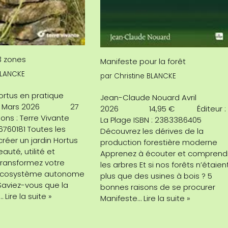
 3 zones
Manifeste pour la forêt
BLANCKE
par
Christine BLANCKE
ortus en pratique
Jean-Claude Nouard Avril
STL Mars 2026 27
2026 14,95 € Éditeur :
 : Terre Vivante
La Plage ISBN : 2383386405
6760181 Toutes les
Découvrez les dérives de la
réer un jardin Hortus
production forestière moderne
eauté, utilité et
Apprenez à écouter et comprend
 Transformez votre
les arbres Et si nos forêts n’étaien
n écosystème autonome
plus que des usines à bois ? 5
 Saviez-vous que la
bonnes raisons de se procurer
e…
Lire la suite »
Manifeste…
Lire la suite »