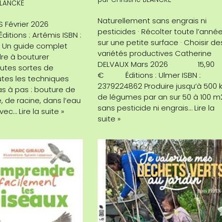
BLANCKE
Naturellement sans engrais ni
IAS Février 2026
pesticides · Récolter toute l’anné
ons : Artémis ISBN :
sur une petite surface · Choisir de
 Un guide complet
variétés productives Catherine
re à bouturer
DELVAUX Mars 2026 15,90
outes sortes de
€ Éditions : Ulmer ISBN :
utes les techniques
2379224862 Produire jusqu’à 500 
s à pas : bouture de
de légumes par an sur 50 à 100 m
le, de racine, dans l’eau
sans pesticide ni engrais…
Lire la
avec…
Lire la suite »
suite »