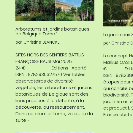
Arboretums et jardins botaniques
de Belgique Tome 1
Le jardin aux
par
Christine BLANCKE
par
Christine 
SITES HORS DES SENTIERS BATTUS
Le concept H
FRANÇOISE BAUS Mai 2025
Markus GA
24 € Éditions : Aparté
€ Éditions
ISBN : 9782930327570 Véritables
ISBN : 978238
observatoires de diversité
étapes pour c
végétale, les arboretums et jardins
qui concilie b
botaniques de Belgique sont des
biodiversité.
lieux propices à la détente, à la
jardin en u
découverte, au ressourcement.
et productif.
Dans ce premier tome, voici…
Lire la
France abrit
suite »