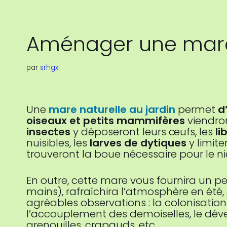
Aménager une mare 
par
srhgx
Une
mare naturelle au jardin
permet
d
oiseaux et petits mammifères
viendron
insectes
y déposeront leurs œufs, les
li
nuisibles, les
larves de dytiques
y limit
trouveront la boue nécessaire pour le ni
En outre, cette mare vous fournira un pe
mains), rafraîchira l’atmosphère en été,
agréables observations : la colonisation
l’accouplement des demoiselles, le dé
grenouilles, crapauds, etc.