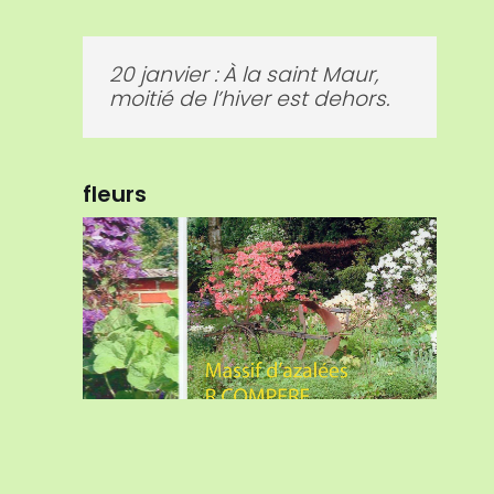
15 février : Février, bon mois
pour semer carottes et pois.
fleurs